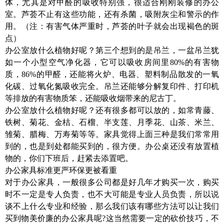
体，尤其是对甲醛的吸收特别强，很适合刚刚装修的办公
室。芦荟不止有这些功能，还有杀菌，吸附灰尘和警示的作
用。（注：有害气体严重时，芦荟的叶子就会出现褐色的斑
点）
办公室放什么植物好呢？第三个想到的是吊兰，一盆吊兰犹
如一个小型空气净化器，它可以吸收房间里80%的有害物
质，86%的甲醛，还能将火炉、电器、塑料制品散发的一氧
化碳、过氧化氮吸收完全。吊兰还能够分解复印件、打印机
等排放的有害物质笨，还能吸收烟带来的尼古丁。
办公室放什么植物好呢？还有很多都可以放的，如常青藤、
铁树、菊花、金桔、石榴、半支莲、月季花、山茶、米兰、
雏菊、腊梅、万寿菊等等。家具觉得上面三种是我们常常用
到的，也是到处都能买到的，很方便。办公桌还没有放置植
物的，你们下班后，赶紧去添置吧。
办公家具标准更严环保更被看重
对于办公家具，一般很多公司都是好几年才购买一次，购买
时不一定是专人负责，也不大可能是专业人员负责，所以说
谈不上什么专业和经验，那么我们该有哪些方法可以让我们
买到物美价廉的办公家具呢?这当然需要一定的砍价技巧，不