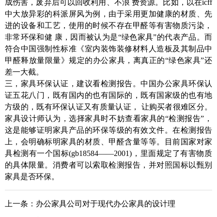
成伤害，废弃后可以回收利用、不浪 费资源。比如，以在icff
中大放异彩的科派屏风为例，由于采用更加健康的材质、先
进的设备和工艺，使用的时候不存在甲醛等有害物质污染，
非常环保和健 康，因而被认为是“绿色家具”的代表产品。而
符合中国强制性标准《室内装饰装修材料人造板及其制品中
甲醛释放量限量》规定的办公家具，离真正的“绿色家具”还
差一大截。
三，家具环保认证，建议看检测报告。中国办公家具环保认
证五花八门，既有国内的也有国际的，既有国家级的也有地
方级的，既有环保认证又有质量认证， 让购买者很难区分。
家具设计师认为，选择家具时不妨查看家具的“检测报告”，
这是能够证明家具产品的环保等级的有效文件。在检测报告
上，会明确标明家具的材质、甲醛含量等等。目前国家对家
具检测有一个国标(gb18584——2001)，里面规定了有害物质
的具体限量。消费者可以索取检测报告，并对照国标以甄别
家具是否环保。
上一条：
办公家具公司对于现代办公家具的设计理