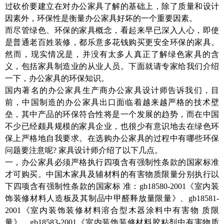
过砍价要建立在对办公家具了解的基础上，除了质量和设计
因素外，环保性是衡量办公家具好坏的一个重要因素。
而尽管绿色、环保的家具概念，看起来早已深入人心，即使
是普通老百姓装修，都乐意多花钱购买更安全环保的家具。
然而，现实情况是，并没有太多人真正了解绿色家具的含
义，包括家具制造业的从业人员。下面就请专家给我们介绍
一下，办公家具的环保知识。
国内著名的办公家具生产商办公家具设计师告诉我们，目
前，中国制造的办公家具出口面临着越来越严格的技术壁
垒，其中产品的环保符合性将是一个发展的趋势，而在中国
不少已经颇具规模的家具企业，也很少有意识地去在绿色环
保上严格地自我要求。在选购办公家具的过程中有哪些环保
问题要注意呢? 家具设计师介绍了以下几点。
一，办公家具必须严格执行四项含有强制性条款的国家标准
才可购买。中国木家具及辅材料的有害物质限量分别执行以
下四项含有强制性条款的国家标 准：gb18580-2001《室内装
饰装修材料人造板及其制品中甲醛释放量限量》、gb18581-
2001《室内装饰装修材料溶合型木器涂料中有害物 质限
量》、gb18583-2001《室内装饰装修材料胶粘剂中有害物质