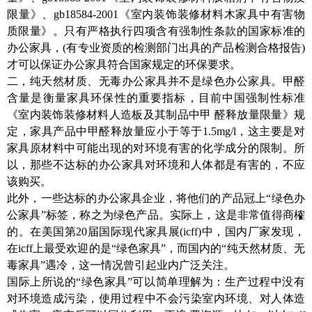
限量》、gb18584-2001《室内装饰装修材料木家具中有害物
质限量》。只有严格执行四项含有强制性条款的国家标准的
办公家具，(有专业资质的检测部门出具的产品检测合格报告)
才可以保证办公家具符合国家规定的环保要求。
二，纯天然材质、无毒办公家具并不是绿色办公家具。甲醛
含量是衡量家具环保性的重要指标，目前中国强制性标准
《室内装饰装修材料人造板及其制品中甲 醛释放量限量》规
定，家具产品中甲醛释放量应小于等于1.5mg/l，这主要是对
家具原材料中可能出现的对环境有害的化学成分的限制。所
以，那些不达标的办公家具对环境和人体都是有害的，不应
该购买。
此外，一些达标的办公家具企业，将他们的产品冠上“绿色办
公家具”标签，称之为绿色产品。实际上，这是非常值得商榷
的。在美国第20届国际现代家具展(icff)中，国内厂家发现，
在icff上最受欢迎的是“绿色家具”，而国内的“纯天然材质、无
毒家具”遇冷，这一情况曾引起业内广泛关注。
国际上所说的“绿色家具”可以简单理解为：生产过程中没有
对环境造成污染，使用过程中不会污染室内环境、对人体造